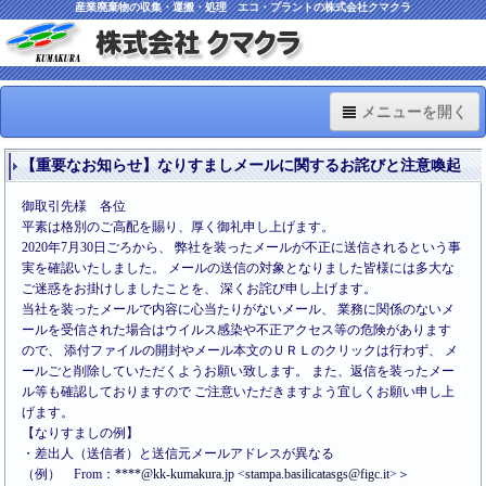
産業廃棄物の収集・運搬・処理 エコ・プラントの株式会社クマクラ
メニューを開く
TOP
【重要なお知らせ】なりすましメールに関するお詫びと注意喚起
Information
御取引先様 各位
平素は格別のご高配を賜り、厚く御礼申し上げます。
車両・機材・施設
2020年7月30日ごろから、 弊社を装ったメールが不正に送信されるという事
実を確認いたしました。 メールの送信の対象となりました皆様には多大な
ISO関連
ご迷惑をお掛けしましたことを、 深くお詫び申し上げます。
当社を装ったメールで内容に心当たりがないメール、 業務に関係のないメ
料金のご案内
ールを受信された場合はウイルス感染や不正アクセス等の危険があります
ので、 添付ファイルの開封やメール本文のＵＲＬのクリックは行わず、 メ
ールごと削除していただくようお願い致します。 また、返信を装ったメー
Q&A
ル等も確認しておりますので ご注意いただきますよう宜しくお願い申し上
げます。
【なりすましの例】
・差出人（送信者）と送信元メールアドレスが異なる
（例） From：
****@kk-kumakura.jp
<
stampa.basilicatasgs@figc.it
>＞