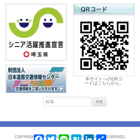
本サイトへのQRコ
ードはこちらから。
Facebook
Twitter
Line
Hatena
LinkedIn
共
COPYRIGHT(C) KUMAKURA.Co.,LTD. ALL RIGHTS RESERVED.