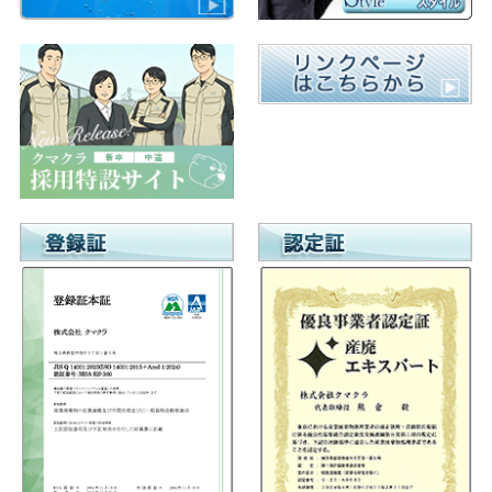
ゲ
ー
シ
ョ
ン