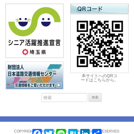
本サイトへのQRコ
ードはこちらから。
Facebook
Twitter
Line
Hatena
LinkedIn
共
COPYRIGHT(C) KUMAKURA.Co.,LTD. ALL RIGHTS RESERVED.