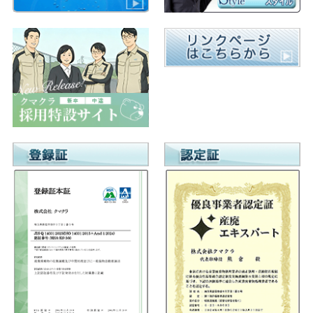
ゲ
ー
シ
ョ
ン