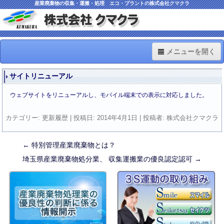
産業廃棄物の収集・運搬・処理 エコ・プラントの株式会社クマクラ
メニューを開く
TOP
サイトリニューアル
Information
ウェブサイトをリニューアルし、モバイル端末での表示に対応しました。
車両・機材・施設
カテゴリー:
更新履歴
| 投稿日:
2014年4月1日
|
投稿者:
株式会社クマクラ
ISO関連
←
特別管理産業廃棄物とは？
投
料金のご案内
埼玉県産業廃棄物処分業、 収集運搬業の優良認定認可
→
稿
Q&A
ナ
ビ