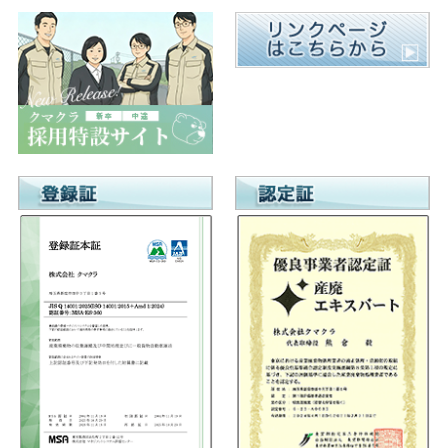
ゲ
ー
シ
ョ
ン