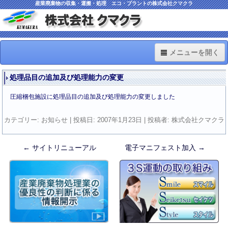
産業廃棄物の収集・運搬・処理 エコ・プラントの株式会社クマクラ
メニューを開く
TOP
処理品目の追加及び処理能力の変更
Information
圧縮梱包施設に処理品目の追加及び処理能力の変更しました
車両・機材・施設
カテゴリー:
お知らせ
| 投稿日:
2007年1月23日
|
投稿者:
株式会社クマクラ
ISO関連
←
サイトリニューアル
電子マニフェスト加入
→
投
料金のご案内
稿
Q&A
ナ
ビ