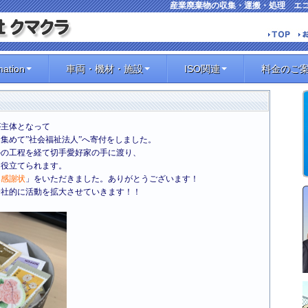
産業廃棄物の収集・運搬・処理 エ
mation
車両・機材・施設
ISO関連
料金のご
が主体となって
を集めて”社会福祉法人”へ寄付をしました。
かの工程を経て切手愛好家の手に渡り、
に役立てられます。
「
感謝状
」をいただきました。ありがとうございます！
全社的に活動を拡大させていきます！！