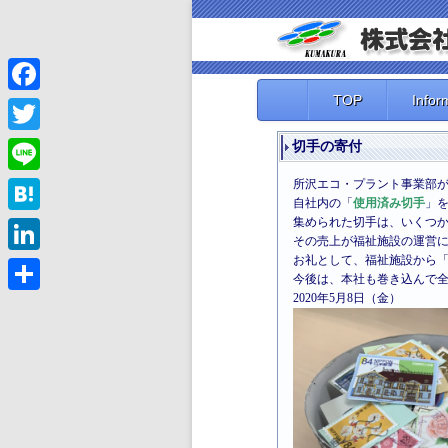
TOP
Infor
Facebook
Twitter
切手の寄付
所沢エコ・プラント事業部
Line
自社内の「
使用済み切手
」
集められた切手は、いくつ
Hatena
その売上が福祉施設の運営
お礼として、福祉施設から
LinkedIn
今後は、本社も巻き込んで
2020年5月8日（金）
共
有