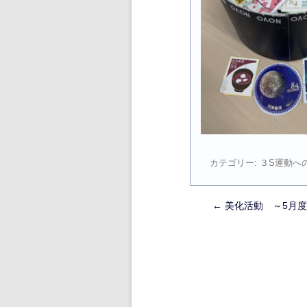
カテゴリー:
３S運動へ
←
美化活動 ～5月度
投
稿
ナ
ビ