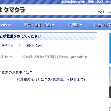
産業廃棄物の収集・運搬・処理 エ
mation
車両・機材・施設
ISO関連
料金のご
と積載量を教えてください
>>車輌寸法へ
|
>> 機材寸法へ
）
収集運搬について
| 投稿日:
2014年3月25日
|
投稿者:
gateitadmin
する際の注意事項は？
廃棄物の流れとは？(収集運搬から処分まで)
→