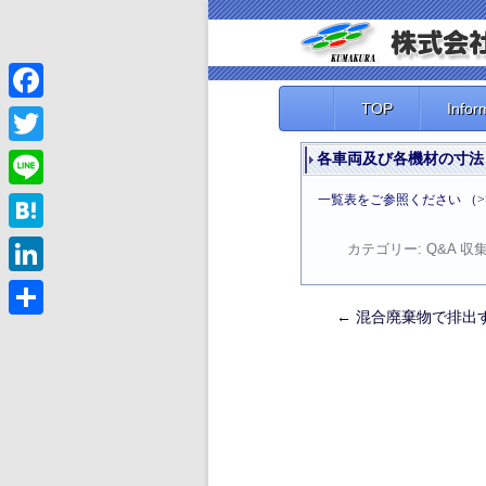
TOP
Infor
Facebook
Twitter
各車両及び各機材の寸法
一覧表をご参照ください （
Line
Hatena
カテゴリー:
Q&A 
LinkedIn
←
混合廃棄物で排出
投
共
有
稿
ナ
ビ