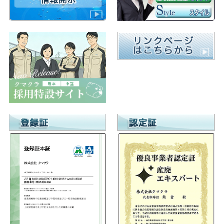
ゲ
ー
シ
ョ
ン