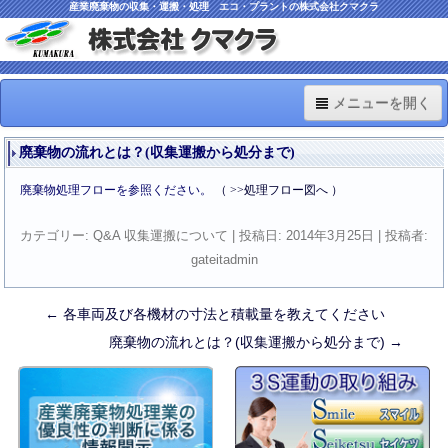
産業廃棄物の収集・運搬・処理 エコ・プラントの株式会社クマクラ
メニューを開く
TOP
廃棄物の流れとは？(収集運搬から処分まで)
Information
廃棄物処理フローを参照ください。
（ >>処理フロー図へ ）
車両・機材・施設
カテゴリー:
Q&A 収集運搬について
| 投稿日:
2014年3月25日
|
投稿者:
gateitadmin
ISO関連
料金のご案内
←
各車両及び各機材の寸法と積載量を教えてください
投
廃棄物の流れとは？(収集運搬から処分まで)
→
Q&A
稿
ナ
ビ