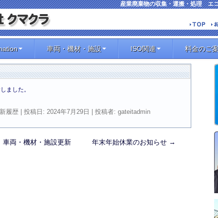
産業廃棄物の収集・運搬・処理 エ
mation
車両・機材・施設
ISO関連
料金のご
新しました。
新履歴
| 投稿日:
2024年7月29日
|
投稿者:
gateitadmin
、車両・機材・施設更新
年末年始休業のお知らせ
→