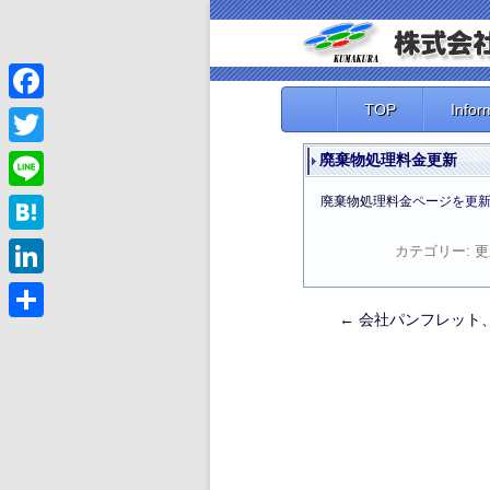
TOP
Infor
Facebook
Twitter
廃棄物処理料金更新
廃棄物処理料金
ページを更
Line
Hatena
カテゴリー:
更
LinkedIn
←
会社パンフレット
投
共
有
稿
ナ
ビ