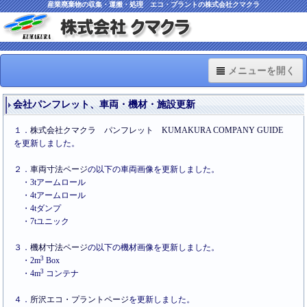
産業廃棄物の収集・運搬・処理 エコ・プラントの株式会社クマクラ
メニューを開く
TOP
会社パンフレット、車両・機材・施設更新
Information
１．
株式会社クマクラ パンフレット KUMAKURA COMPANY GUIDE
を更新しました。
車両・機材・施設
２．
車両寸法ページ
の以下の車両画像を更新しました。
ISO関連
・3tアームロール
・4tアームロール
料金のご案内
・4tダンプ
・7tユニック
Q&A
３．
機材寸法ページ
の以下の機材画像を更新しました。
3
・2m
Box
3
・4m
コンテナ
４．
所沢エコ・プラントページ
を更新しました。