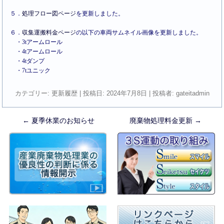
５．
処理フロー図ページ
を更新しました。
６．
収集運搬料金ページ
の以下の車両サムネイル画像を更新しました。
・3tアームロール
・4tアームロール
・4tダンプ
・7tユニック
カテゴリー:
更新履歴
| 投稿日:
2024年7月8日
|
投稿者:
gateitadmin
←
夏季休業のお知らせ
廃棄物処理料金更新
→
投
稿
ナ
ビ
ゲ
ー