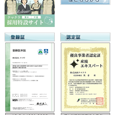
シ
ョ
ン